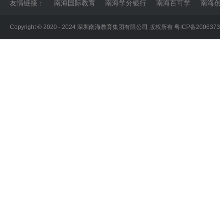
友情链接：
南海国际教育
南海学分银行
南海百可学
南海
中国教育部首批留学认证院校
马来西亚五
Copyright © 2020 - 2024 深圳南海教育集团有限公司 版权所有
粤ICP备200637
性质： 私立大学学院
学位：预科|本
成立：1994年
认证：教育部
马来西亚沙捞越大学
东马排名第一
马来西亚重点大学
性质：公立大学
学位：硕士|博
成立：1992年
认证：教育部